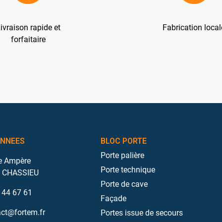
ivraison rapide et
Fabrication local
forfaitaire
NNEES
BLOC PORTE
Porte palière
e Ampère
Porte technique
 CHASSIEU
Porte de cave
 44 67 61
Façade
ct@fortem.fr
Portes issue de secours