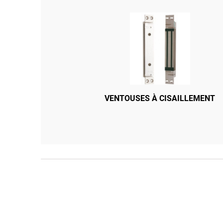
VENTOUSES À CISAILLEMENT
CRÉMONE ENCASTRER STREML