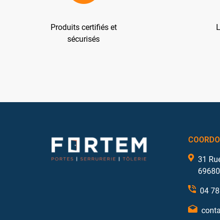
Produits certifiés et
L
sécurisés
COORDO
31 Ru
69680
04 78
conta