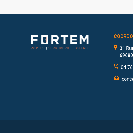
COORDO
31 Ru
69680
04 78
conta