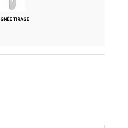
HAUT ET BAS
IGNÉE TIRAGE
FOURNI AVEC CYCLINDRE
HETTE 3 CLES