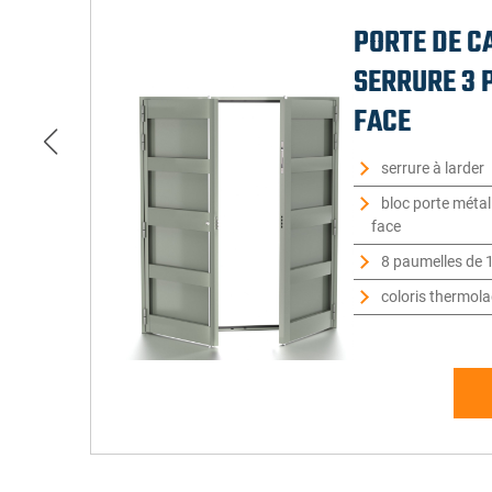
PORTE DE C
SERRURE 3 P
FACE
serrure à larder
bloc porte méta
face
8 paumelles de 1
coloris thermol