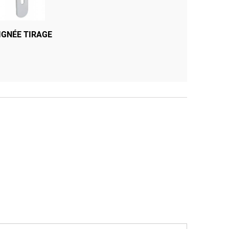
HAUT ET BAS
IGNÉE TIRAGE
FOURNI AVEC CYCLINDRE
HETTE 3 CLES