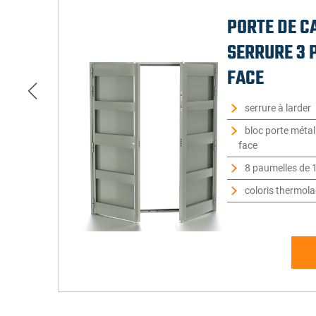
PORTE DE C
SERRURE 3 P
FACE
serrure à larder
bloc porte méta
face
8 paumelles de 1
coloris thermol