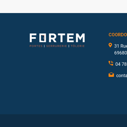
COORDO
31 Ru
69680
04 78
conta