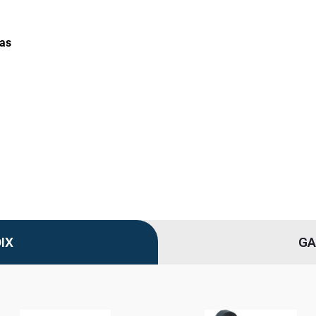
bas
IX
GA