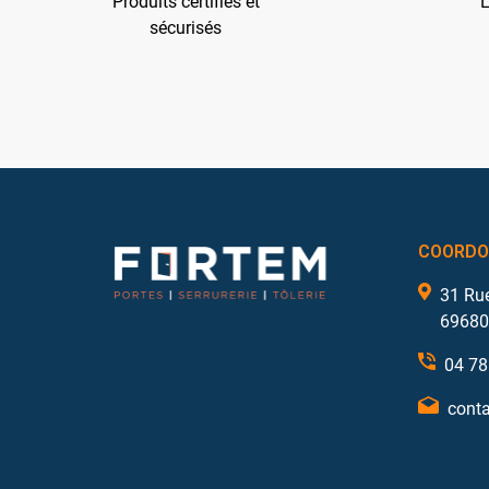
Produits certifiés et
L
sécurisés
COORDO
31 Ru
69680
04 78
conta