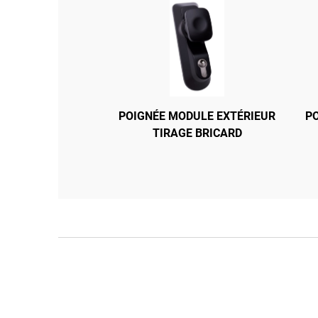
POIGNÉE MODULE EXTÉRIEUR
BARRE ANTIPANIQUE L900
P
TIRAGE BRICARD
BRICARD
BARRE ANTIPANIQUE PUSH BAR
90+