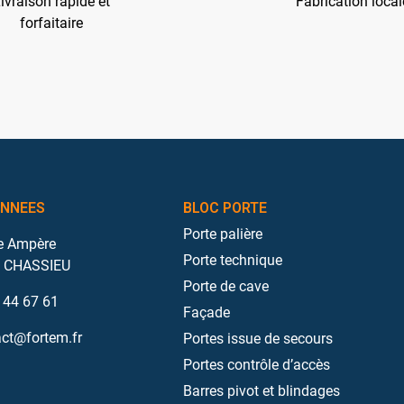
ivraison rapide et
Fabrication local
forfaitaire
NNEES
BLOC PORTE
Porte palière
e Ampère
Porte technique
 CHASSIEU
Porte de cave
 44 67 61
Façade
ct@fortem.fr
Portes issue de secours
Portes contrôle d’accès
Barres pivot et blindages